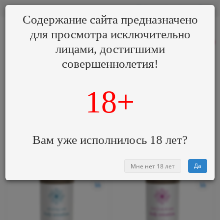
₽
0
0
Содержание сайта предназначено
для просмотра
исключительно
8 (800) 000-00-00
0
лицами, достигшими
совершеннолетия!
Категории
Производитель
Shiatsu
18+
Shiatsu
Вам уже исполнилось 18 лет?
Да
Мне нет 18 лет