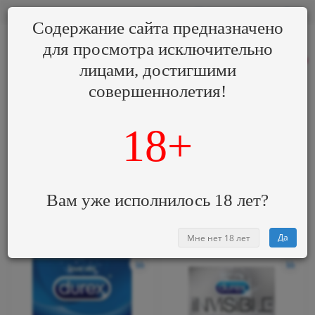
₽
0
0
Содержание сайта предназначено
для просмотра
исключительно
8 (800) 000-00-00
0
лицами, достигшими
совершеннолетия!
Категории
Производитель
Durex
18+
Durex
Вам уже исполнилось 18 лет?
Да
Мне нет 18 лет