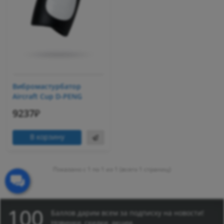
Вибромастурбатор
Aircraft Cup D-PENG
9237₽
В корзину
Показано с 1 по 1 из 1 (всего 1 страниц)
100
Баллов дарим всем за подписку на новости!
Новинки, скидки, акции.