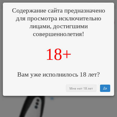
₽
0
0
Содержание сайта предназначено
для просмотра
исключительно
8 (800) 000-00-00
0
лицами, достигшими
совершеннолетия!
Категории
Производитель
D-PENG
18+
D-PENG
Вам уже исполнилось 18 лет?
Да
Мне нет 18 лет