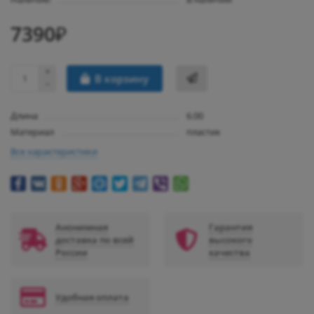
7390₽
В корзину
Длина
6.00
Материал
пластик
Все характеристики
Анонимная
Гарантия
доставка по всей
высокого
России
качества
Удобная оплата