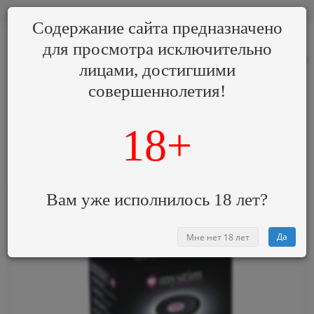
₽
0
0
Содержание сайта предназначено
для просмотра
исключительно
8 (800) 000-00-00
0
лицами, достигшими
совершеннолетия!
Категории
Электростимуляторы
18+
Приемник сигнала Sultry Sub Channel 2
Вам уже исполнилось 18 лет?
Да
Мне нет 18 лет