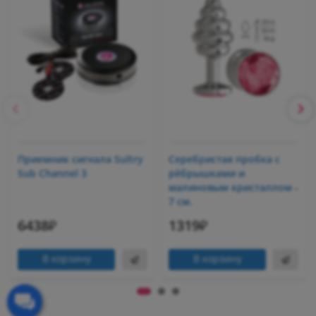
Приемник сигнала Sultry
Серебристая пробка с
Sub Channel 3
рёбрышками и
малиновым кристаллом -
7 см.
6438₽
1319₽
В корзину
В корзину