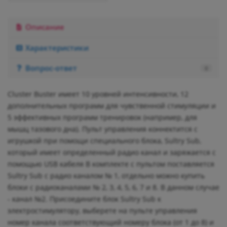
Описание
Характеристики
Вопрос-ответ
0
Cluster Buster имеет 10 уровней интенсивности, 12
дополнительных программ для чувственной стимуляции и
5 эффективных программ тренировок (например, для
мышц тазового дна). Пульт управления коннектится с
игрушкой при помощи специального блока, Sultry Sub,
который имеет определенный радио канал и заряжается с
помощью USB кабеля В комплекте с пультом поставляется
Sultry Sub с радио каналом № 1, отдельно можно купить
блоки с радиоканалами № 2, 3, 4, 5, 6, 7 и 8. В данном случае
- канал №2. Присоедините блок Sultry Sub к
электростимулятору, выберете на пульте управления
номер канала соответствующий номеру блока (от 1 до 8) и